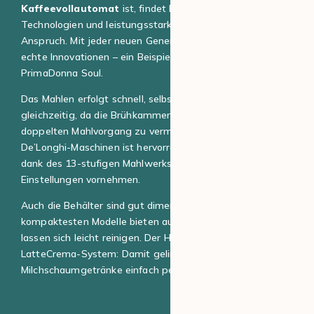
Kaffeevollautomat
ist, findet bei der Marke innovative
Technologien und leistungsstarke Modelle für jeden
Anspruch. Mit jeder neuen Generation bringt De’Longhi
echte Innovationen – ein Beispiel dafür ist die neue
PrimaDonna Soul.
Das Mahlen erfolgt schnell, selbst bei zwei Tassen
gleichzeitig, da die Brühkammer groß genug ist, um einen
doppelten Mahlvorgang zu vermeiden. Die Extraktion der
De’Longhi-Maschinen ist hervorragend kontrolliert, und
dank des 13-stufigen Mahlwerks lassen sich zahlreiche
Einstellungen vornehmen.
Auch die Behälter sind gut dimensioniert – selbst die
kompaktesten Modelle bieten ausreichend Volumen und
lassen sich leicht reinigen. Der Höhepunkt aber ist das
LatteCrema-System: Damit gelingen
Milchschaumgetränke einfach perfekt!