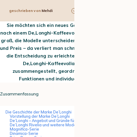
geschrieben von
Mehdi
7 min
20. Mai 2026
Sie möchten sich
ein neues Gerät
zulegen und suchen
nach
einem
De
‚
Longhi-
Kaffeevollautomat
? Die Auswahl ist
groß, die Modelle unterscheiden sich stark in Ausstattung
und Preis – da verliert man schnell den Überblick. Um Ihnen
die Entscheidung zu erleichtern, haben wir die besten
De
‚
Longhi-
Kaffeevollautomaten
für Sie
zusammengestellt
, geordnet nach Preisklassen,
Funktionen und individuellen Bedürfnissen
.
Zusammenfassung
Die Geschichte der Marke De’Longhi
Vorstellung der Marke De’Longhi
De’Longhi – Angebot und Gründe für die Beliebtheit
De’Longhi Rivelia und weitere Modellreihen im Überblick
Magnifica-Serie
Dinamica-Serie