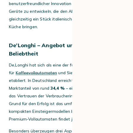
benutzerfreundlicher Innovation gelingt es der Marke,
Geräte zu entwickeln, die den Alltag erleichtern und
gleichzeitig ein Stück italienische Kaffeekultur in die
Küche bringen.
De’Longhi –
Angebot
und
Gründe für die
Beliebtheit
De
‚
Longhi hat sich als eine der führenden Marken
für
Kaffeevollautomaten
und Siebträgermaschinen
etabliert
. In Deutschland erreichte die Marke 2025 einen
Marktanteil von rund
34,4 %
– ein deutliches Zeichen für
das Vertrauen der Verbraucherinnen
und
Verbraucher. Ein
Grund für
den
Erfolg ist das umfassende Angebot: Von
kompakten Einsteigermodellen bis zu luxuriösen
Premium-Vollautomaten findet jeder das passende Gerät
.
Besonders überzeugen drei Aspekte: die