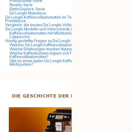
PrimaDonna-Serie
Rivelia-Serie
Eletta Explore-Serie
De’Longhi Maestosa
De’Longhi Kaffeevollautomaten im Test: Bestenliste nach
Preisklasse
Vergleich: die besten De’Longhi-Vollautomaten für Ihre Bedürfnisse
De‚Longhi Modelle und Unterschiede im Vergleich
Kaffeevollautomaten mit Milchbehälter für Latte Macchiato und
Cappuccino
Häufig gestellte Fragen zu De’Longhi Kaffeevollautomaten
Welcher De’Longhi Kaffeevollautomat ist der beste?
Welche Erfahrungen machen Nutzer mit De’Longhi Vollautomaten?
Welche Kaffeebohnen eignen sich für De’Longhi
Kaffeevollautomaten?
Gibt es einen guten De’Longhi Kaffeevollautomaten ohne
Milchsystem?
DIE GESCHICHTE DER MARKE DE’LONGHI