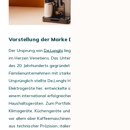
Vorstellung der Marke De’Longhi
Der Ursprung von
De
‚
Longhi
liegt im italienischen Treviso,
im Herzen Venetiens. Das Unternehmen wurde Anfang
des 20. Jahrhunderts gegründet und ist bis heute ein
Familienunternehmen mit starker italienischer Identität.
Ursprünglich stellte De
‚
Longhi Heizgeräte und kleinere
Elektrogeräte her, entwickelte sich dann aber schnell zu
einem international erfolgreichen Hersteller von
Haushaltsgeräten.
Zum Portfolio gehören heute
Klimageräte, Küchengeräte und Bodenpflegeprodukte –
vor allem aber Kaffeemaschinen. Mit einer Kombination
aus technischer Präzision, italienischem Design und