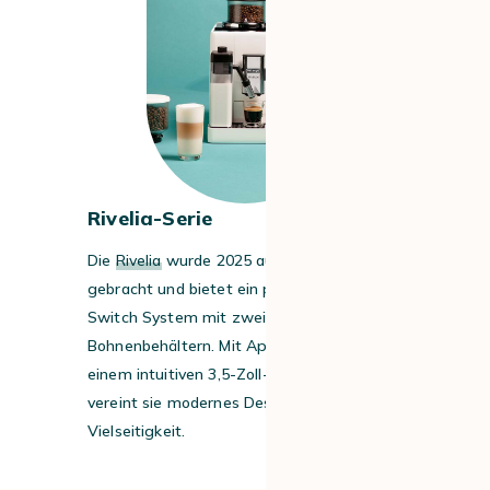
Rivelia-Serie
Die
Rivelia
wurde 2025 auf den Markt
gebracht und bietet ein patentiertes Bean
Switch System mit zwei austauschbaren
Bohnenbehältern. Mit App-Steuerung und
einem intuitiven 3
,
5-Zoll-TFT-Farbdisplay
vereint sie modernes Design mit
Vielseitigkeit
.