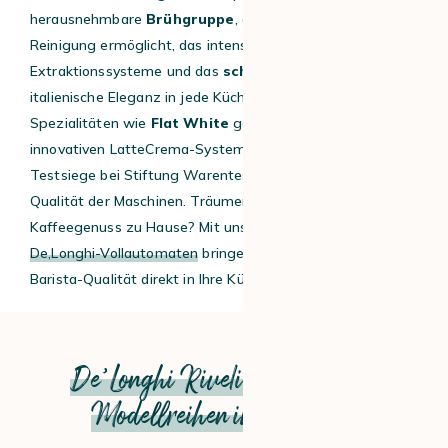
herausnehmbare
Brühgruppe
, die eine einfache
Reinigung ermöglicht, das intensive
Aroma
dank präziser
Extraktionssysteme und das
schöne Design
, das
italienische Eleganz in jede Küche bringt. Selbst
Spezialitäten wie
Flat White
gelingen dank des
innovativen LatteCrema-Systems mühelos. Zahlreiche
Testsiege bei Stiftung Warentest belegen die hohe
Qualität der Maschinen.
Träumen Sie von italienischem
Kaffeegenuss zu Hause? Mit unserer
Auswahl an
De
‚
Longhi-Vollautomaten
bringen Sie authentische
Barista-Qualität direkt in Ihre Küche.
De’Longhi Rivelia und weitere
Modellreihen im Überblick