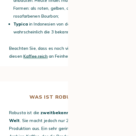
anbauten. Heute findet man ihn in verschiedenen
Formen: als roten, gelben, orangefarbenen oder
rosafarbenen Bourbon;
Typica
in Indonesien von den Holländern eingeführt und
wahrscheinlich die 3 bekannteste Varietät des Arabica.
Beachten Sie, dass es noch viele andere Sorten gibt, die
diesen
Kaffee reich
an Feinheiten machen.
WAS IST ROBUSTA-KAFFEE?
Robusta ist die
zweitbekannteste Kaffeeart der
Welt
. Sie macht jedoch nur 25% der weltweiten
Produktion aus. Ein sehr geringer Anteil im Vergleich zum