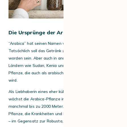
Die Ursprünge der Arabica Kaffeepflanze
“Arabica” hat seinen Namen von der arabischen Halbinsel.
Tatsächlich soll das Getränk zuerst im Jemen probiert
worden sein. Aber auch in anderen ostafrikanischen
Ländern wie Sudan, Kenia und Äthiopien findet man die
Pflanze, die auch als arabische Kaffeepflanze bezeichnet
wird.
Als Liebhaberin eines eher kühlen, aber nicht kalten Klimas
wächst die Arabica-Pflanze in der Regel in großen Höhen,
manchmal bis zu 2000 Meter. Sie ist eine empfindliche
Pflanze, die Krankheiten und Insekten nicht gut standhält
– im Gegensatz zur Robusta, wie wir später noch sehen