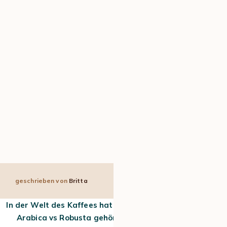
geschrieben von
Britta
5 min
4. Jun 2024
In der Welt des Kaffees hat fast jeder schon einmal von
Arabica vs Robusta gehört. Sie sind die beiden am