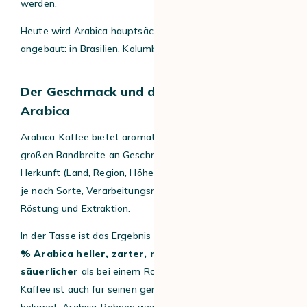
werden.
Heute wird Arabica hauptsächlich in Südamerika
angebaut: in Brasilien, Kolumbien und Mexiko.
Der Geschmack und die Aromen von
Arabica
Arabica-Kaffee bietet aromatische Sorten mit einer
großen Bandbreite an Geschmacksrichtungen, je nach
Herkunft (Land, Region, Höhe, Bodenqualität), aber auch
je nach Sorte, Verarbeitungsmethode und schließlich nach
Röstung und Extraktion.
In der Tasse ist das Ergebnis bei einem
Kaffee aus 100
% Arabica heller, zarter, milder, komplexer und
säuerlicher
als bei einem Robusta-Kaffee. Arabica-
Kaffee ist auch für seinen geringen Koffeingehalt
bekannt. Arabica-Bohnen werden häufig für die