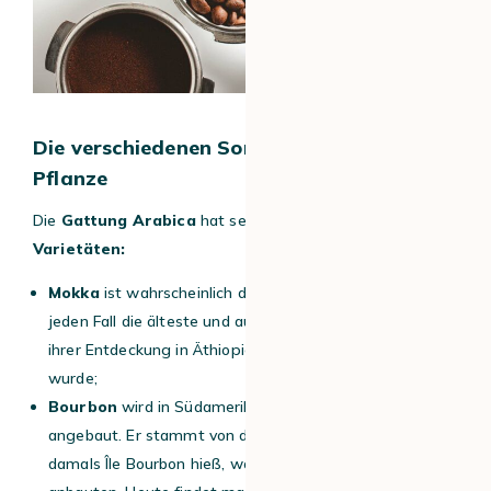
Die verschiedenen Sorten der Arabica-
Pflanze
Die
Gattung Arabica
hat selbst
viele verschiedene
Varietäten:
Mokka
ist wahrscheinlich die bekannteste. Sie ist auf
jeden Fall die älteste und authentischste, da sie seit
ihrer Entdeckung in Äthiopien nicht weiterverarbeitet
wurde;
Bourbon
wird in Südamerika, Indien und Indonesien
angebaut. Er stammt von der Insel La Réunion, die
damals Île Bourbon hieß, wo ihn die Franzosen damals