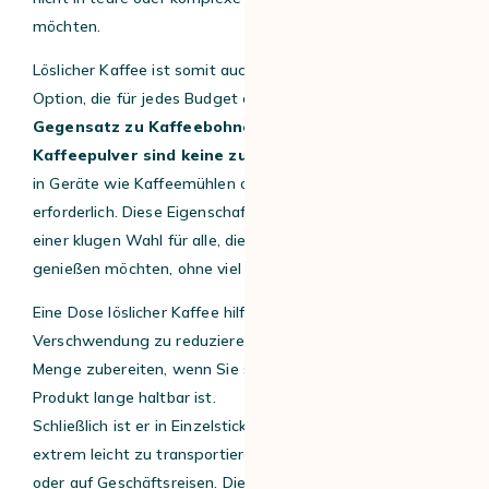
möchten.
Löslicher Kaffee ist somit auch eine kostengünstige
Option, die für jedes Budget erschwinglich ist.
Im
Gegensatz zu Kaffeebohnen, Kaffeegranulat oder
Kaffeepulver sind keine zusätzlichen Investitionen
in Geräte wie Kaffeemühlen oder Espressomaschinen
erforderlich. Diese Eigenschaft macht Instantkaffee zu
einer klugen Wahl für alle, die eine gute Tasse Kaffee
genießen möchten, ohne viel Geld auszugeben.
Eine Dose löslicher Kaffee hilft Ihnen auch dabei,
Verschwendung zu reduzieren, da Sie nur die benötigte
Menge zubereiten, wenn Sie sie brauchen, und das
Produkt lange haltbar ist.
Schließlich ist er in Einzelsticks erhältlich und somit
extrem leicht zu transportieren, sei es auf Reisen, im Büro
oder auf Geschäftsreisen. Diese einfache Handhabung