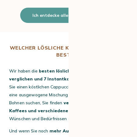
Ich entdecke alle löslichen Kaffees
WELCHER LÖSLICHE KAFFEE SCHMECKT AM
BESTEN?
Wir haben die
besten löslichen Kaffees des Jahres
verglichen und 7 Instantkaffees ausgewählt
. Egal, ob
Sie einen köstlichen Cappuccino mit cremiger Textur oder
eine ausgewogene Mischung aus Arabica- und Robusta-
Bohnen suchen, Sie finden
verschiedene Fertig-
Kaffees und verschiedene Formate
, die Ihren
Wünschen und Bedürfnissen entsprechen.
Und wenn Sie noch
mehr Auswahl an