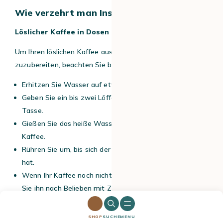
Wie verzehrt man Instant-Kaffeepulver?
Löslicher Kaffee in Dosen oder Beuteln
Um Ihren löslichen Kaffee aus Dosen oder Beuteln
zuzubereiten, beachten Sie bitte die folgenden Schritte:
Erhitzen Sie Wasser auf etwa 90 °C.
Geben Sie ein bis zwei Löffel löslichen Kaffee in eine
Tasse.
Gießen Sie das heiße Wasser direkt über den löslichen
Kaffee.
Rühren Sie um, bis sich der Kaffee vollständig aufgelöst
hat.
Wenn Ihr Kaffee noch nicht aromatisiert ist, schmecken
Sie ihn nach Belieben mit Zucker, Milch oder Sahne ab.
Die Menge des gefriergetrockneten Kaffees und die
SHOP
SUCHE
MENU