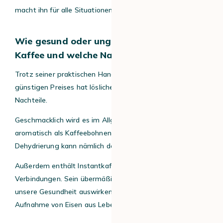
macht ihn für alle Situationen geeignet.
Wie gesund oder ungesund ist löslicher
Kaffee und welche Nachteile hat er?
Trotz seiner praktischen Handhabung und seines
günstigen Preises hat lösliches Kaffeepulver einige
Nachteile.
Geschmacklich wird es im Allgemeinen als weniger
aromatisch als Kaffeebohnen empfunden. Der Prozess der
Dehydrierung kann nämlich den Geschmack verändern.
Außerdem enthält Instantkaffee mehr Maillard-
Verbindungen. Sein übermäßiger Konsum kann sich auf
unsere Gesundheit auswirken und insbesondere die
Aufnahme von Eisen aus Lebensmitteln beeinträchtigen.