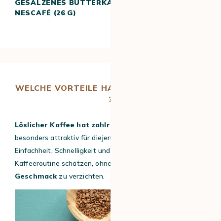
GESALZENES BUTTERKARAMELL –
NESCAFÉ (26 G)
WELCHE VORTEILE HAT LÖSLICHER KAFFEE
?
Löslicher Kaffee hat zahlreiche Vorteile
, die ihn
besonders attraktiv für diejenigen machen, die Komfort,
Einfachheit, Schnelligkeit und Beständigkeit in ihrer
Kaffeeroutine schätzen, ohne auf einen
ausgewogenen
Geschmack
zu verzichten.