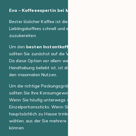
Eva – Kaffeeexpertin bei MaxiCoffee
Bester löslicher Kaffee ist die ideale Wahl, um Ihre
Lieblingskaffees schnell und einfach zu Hause
zuzubereiten.
Um den
besten Instantkaffee für Sie
auszuwählen,
sollten Sie zunächst auf die Verpackungsgröße achten.
Da diese Option vor allem wegen ihrer praktischen
Handhabung beliebt ist, ist dies ein wichtiger Faktor für
den maximalen Nutzen.
Um die richtige Packungsgröße für Ihren Bedarf zu finden,
sollten Sie Ihre Konsumgewohnheiten berücksichtigen.
Wenn Sie häufig unterwegs sind, empfehlen sich
Einzelportionssticks. Wenn Sie Ihren Kaffee hingegen
hauptsächlich zu Hause trinken, sollten Sie eine Dose
wählen, aus der Sie mehrere Tassen Kaffee zubereiten
können.