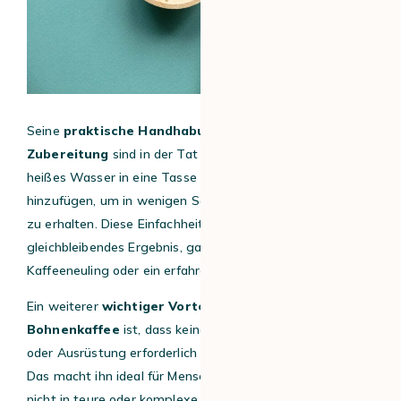
Seine
praktische Handhabung und seine schnelle
Zubereitung
sind in der Tat unübertroffen: Man muss nur
heißes Wasser in eine Tasse geben und einen Löffel
hinzufügen, um in wenigen Sekunden ein heißes Getränk
zu erhalten. Diese Einfachheit garantiert ein
gleichbleibendes Ergebnis, ganz gleich, ob Sie ein
Kaffeeneuling oder ein erfahrener Kaffeeliebhaber sind.
Ein weiterer
wichtiger Vorteil von löslichem
Bohnenkaffee
ist, dass keine besonderen Kenntnisse
oder Ausrüstung erforderlich sind, um ihn zu genießen.
Das macht ihn ideal für Menschen, die es eilig haben oder
nicht in teure oder komplexe Kaffeemaschinen investieren