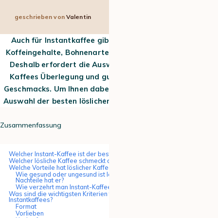
geschrieben von
Valentin
7 min
23. Juli 2025
Auch für Instantkaffee gibt es verschiedene Aromen,
Koffeingehalte, Bohnenarten und Verpackungsformate.
Deshalb erfordert die Auswahl des richtigen löslichen
Kaffees Überlegung und gute Kenntnisse des eigenen
Geschmacks. Um Ihnen dabei zu helfen, haben wir unsere
Auswahl der besten löslichen Kaffees zusammengestellt.
Zusammenfassung
Welcher Instant-Kaffee ist der beste für Sie?
Welcher lösliche Kaffee schmeckt am besten?
Welche Vorteile hat löslicher Kaffee ?
Wie gesund oder ungesund ist löslicher Kaffee und welche
Nachteile hat er?
Wie verzehrt man Instant-Kaffeepulver?
Was sind die wichtigsten Kriterien für die Auswahl des besten
Instantkaffees?
Format
Vorlieben