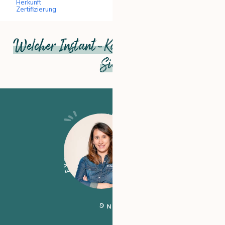
Herkunft
Zertifizierung
Welcher Instant-Kaffee ist der beste für
Sie?
EXPERTENMEINUNG
EXPERTENMEINUNG