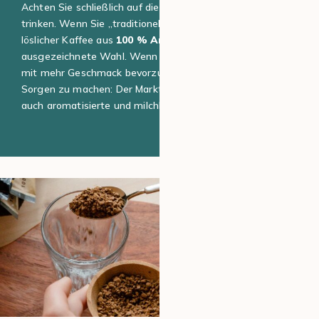
Achten Sie schließlich auf die Art des Kaffees, den Sie
trinken. Wenn Sie „traditionellen“ Kaffee mögen, ist
löslicher Kaffee aus
100 % Arabica-Bohnen
eine
ausgezeichnete Wahl. Wenn Sie jedoch Kaffeegetränke
mit mehr Geschmack bevorzugen, brauchen Sie sich keine
Sorgen zu machen: Der Markt für löslichen Kaffee umfasst
auch aromatisierte und milchhaltige Varianten.