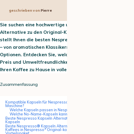
geschrieben von
Pierre
8 min
30. Mai 2026
Sie suchen eine hochwertige und zugleich günstigere
Alternative zu den Original-Kapseln? Dieser Ratgeber
stellt Ihnen die besten Nespresso-kompatiblen Kapseln vor
– von aromatischen Klassikern bis zu nachhaltigen
Optionen. Entdecken Sie, welche Marken bei Geschmack,
Preis und Umweltfreundlichkeit überzeugen, damit Sie
Ihren Kaffee zu Hause in vollen Zügen genießen können.
Zusammenfassung
Kompatible Kapseln für Nespresso: welche Kapseln passen in die
Maschine?
Welche Kapseln passen in Nespresso Maschinen?
Welche No-Name-Kapseln kann man für Nespresso verwenden?
Beste Nespresso Kapseln Alternative: unsere Top 5 der besten
Kapseln
Beste Nespresso® Kapseln Alternative: unsere Top 5 der besten
Kaffees in Nespresso* Original-kompatiblen Kapseln im
Vorteilspaket