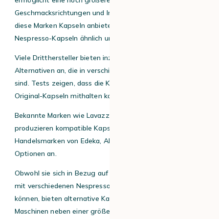
ermöglicht eine noch größere Vielfalt an
Geschmacksrichtungen und Intensitäten, während auch
diese Marken Kapseln anbieten, die den gängigen
Nespresso-Kapseln ähnlich und zugleich günstiger sind.
Viele Dritthersteller bieten inzwischen hochwertige
Alternativen an, die in verschiedenen Sorten erhältlich
sind. Tests zeigen, dass die Konkurrenz qualitativ mit den
Original-Kapseln mithalten kann.
Bekannte Marken wie Lavazza, Dallmayr oder Café Royal
produzieren kompatible Kapseln, aber auch
Handelsmarken von Edeka, Aldi oder Lidl bieten preiswerte
Optionen an.
Obwohl sie sich in Bezug auf Qualität und Kompatibilität
mit verschiedenen Nespresso-Maschinen unterscheiden
können, bieten alternative Kapseln für Nespresso-
Maschinen neben einer größeren Auswahl an