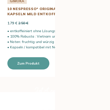
GIMOKA
10 NESPRESSO* ORIGINAL KOMPATIBLE
KAPSELN MILD ENTKOFFEINIERT– GIMOKA
1.79 €
2.50 €
• entkoffeiniert ohne Lösungsmittel
• 100% Robusta : Vietnam und Uganda
• Noten: fruchtig und würzig
• Kapseln / kompatibel mit Nespresso* Original Maschinen
Zum Produkt
Jetzt entdecken