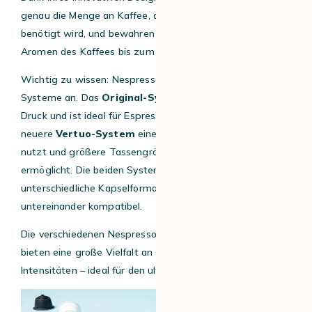
genau die Menge an Kaffee, die für eine einzige Tasse
benötigt wird, und bewahren so die Frische und die
Aromen des Kaffees bis zum Aufbrühen.
Wichtig zu wissen: Nespresso bietet zwei verschiedene
Systeme an. Das
Original-System
arbeitet mit 19 bar
Druck und ist ideal für Espresso-Liebhaber, während das
neuere
Vertuo-System
eine Zentrifugentechnologie
nutzt und größere Tassengrößen bis zu 414 ml
ermöglicht. Die beiden Systeme verwenden
unterschiedliche Kapselformate und sind nicht
untereinander kompatibel.
Die verschiedenen Nespresso Original-Kapselsorten
bieten eine große Vielfalt an Geschmacksrichtungen und
Intensitäten – ideal für den ultimativen Kaffeegenuss!