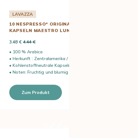
LAVAZZA
10 NESPRESSO* ORIGINAL KOMPATIBLE
KAPSELN MAESTRO LUNGO – LAVAZZA
3.48 €
4.44 €
• 100 % Arabica
• Herkunft : Zentralamerika / Süd / Asien / Südost-Afrika
• Kohlenstoffneutrale Kapseln
• Noten: Fruchtig und blumig
Zum Produkt
Jetzt entdecken