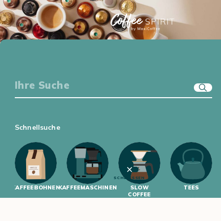
KAFFEE-EQUIPMENT
GENUSSWELT
ERSTE SCHRITTE
KAFFEEWISSEN
Schnellsuche
SCHLIESSEN
KAFFEEBOHNEN
KAFFEEMASCHINEN
SLOW
TEES
COFFEE