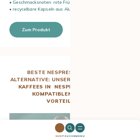
• Geschmacksnoten: rote Früchte / Schokolade
• recycelbare Kapseln aus Aluminium
Zum Produkt
BESTE NESPRESSO® KAPSELN
ALTERNATIVE:
UNSERE TOP 5
DER BESTEN
KAFFEES IN NESPRESSO* ORIGINAL-
KOMPATIBLEN KAPSELN IM
VORTEILSPAKET
SHOP
SUCHE
MENU