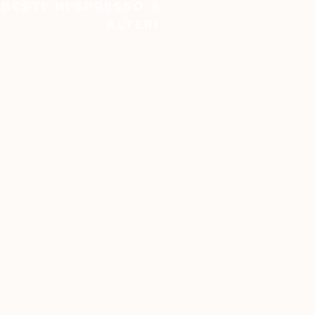
BESTE NESPRESSO ® ORIGINAL KAPSELN
ALTERNATIVE